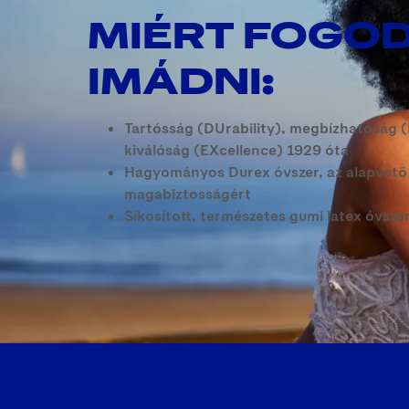
MIÉRT FOGO
IMÁDNI:
Tartósság (DUrability), megbízhatóság (R
kiválóság (EXcellence) 1929 óta
Hagyományos Durex óvszer, az alapvető
magabiztosságért
Síkosított, természetes gumi latex óvsze