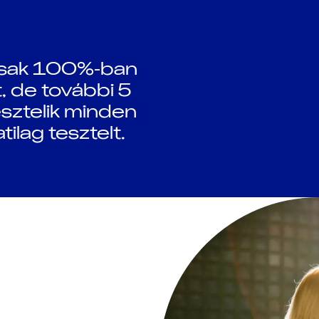
csak 100%-ban
t, de további 5
sztelik minden
ilag tesztelt.