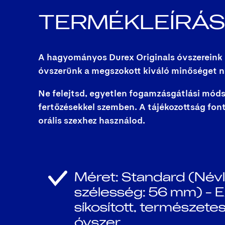
TERMÉKLEÍRÁS
A hagyományos Durex Originals óvszereink 1
óvszerünk a megszokott kiváló minőséget nyú
Ne felejtsd, egyetlen fogamzásgátlási móds
fertőzésekkel szemben. A tájékozottság fonto
orális szexhez használod.
Méret: Standard (Név
szélesség: 56 mm) – E
síkosított, természetes
óvszer