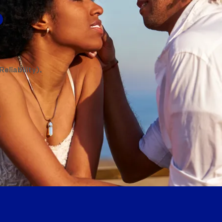
D
eliability),
r