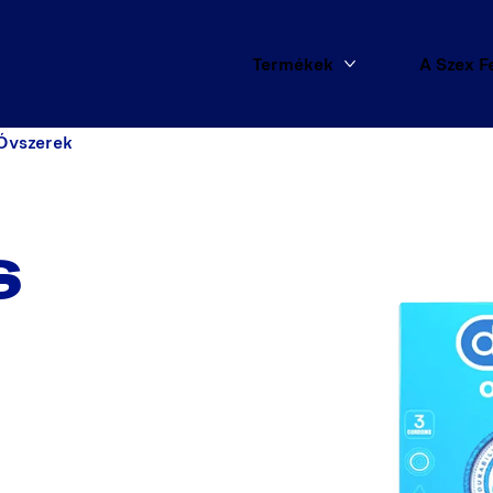
Termékek
A Szex F
Több Termékek
Óvszerek
S