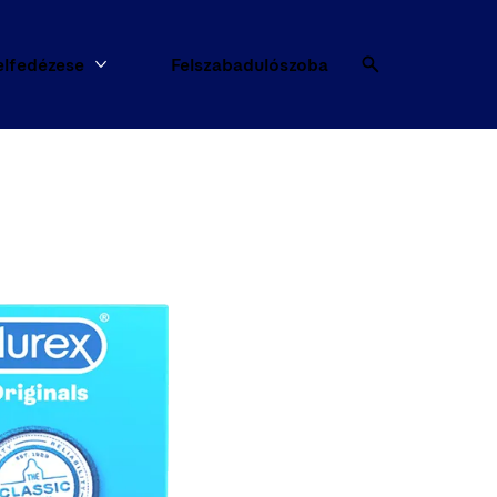
elfedézese
Felszabadulószoba
Több A Szex Felfedézese