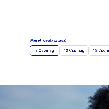
Méret kiválasztása:
3 Csomag
12 Csomag
18 Csom