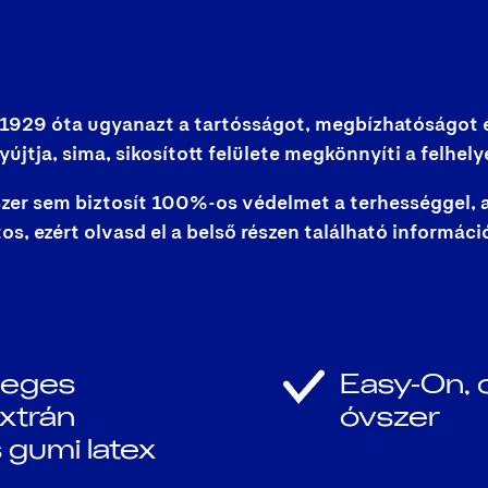
929 óta ugyanazt a tartósságot, megbízhatóságot és
jtja, sima, sikosított felülete megkönnyíti a felhely
zer sem biztosít 100%-os védelmet a terhességgel, a
s, ezért olvasd el a belső részen található informáci
leges
Easy-On, 
xtrán
óvszer
 gumi latex