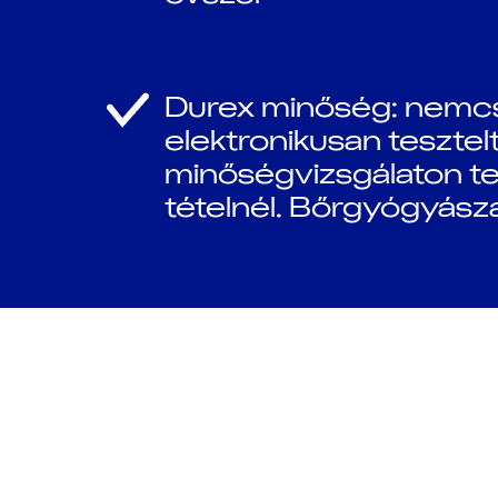
Durex minőség: nem
elektronikusan tesztel
minőségvizsgálaton te
tételnél. Bőrgyógyászat